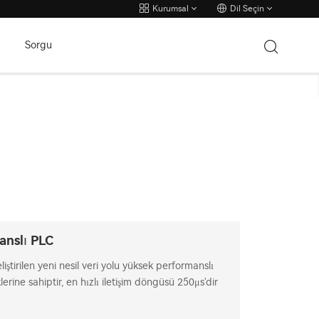
Kurumsal
Dil Seçin
Sorgu
anslı PLC
iştirilen yeni nesil veri yolu yüksek performanslı
lerine sahiptir, en hızlı iletişim döngüsü 250μs'dir
±80ns'dir.