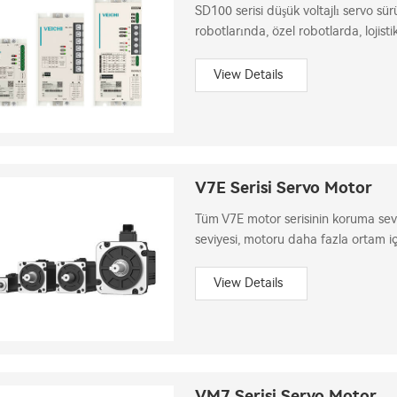
SD100 serisi düşük voltajlı servo sür
robotlarında, özel robotlarda, loji
ve diğerlerinde yaygın olarak kullanı
algoritma kontrolünü de
View Details
V7E Serisi Servo Motor
Tüm V7E motor serisinin koruma sevi
seviyesi, motoru daha fazla ortam iç
View Details
VM7 Serisi Servo Motor