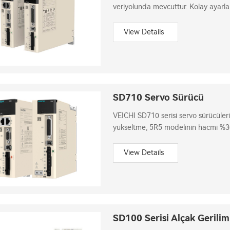
veriyolunda mevcuttur. Kolay ayarl
ayarlama.
View Details
SD710 Servo Sürücü
VEICHI SD710 serisi servo sürücüler
yükseltme, 5R5 modelinin hacmi %30 
3,0kHz'e kadar yanıt frekansı, daha 
View Details
SD100 Serisi Alçak Gerili