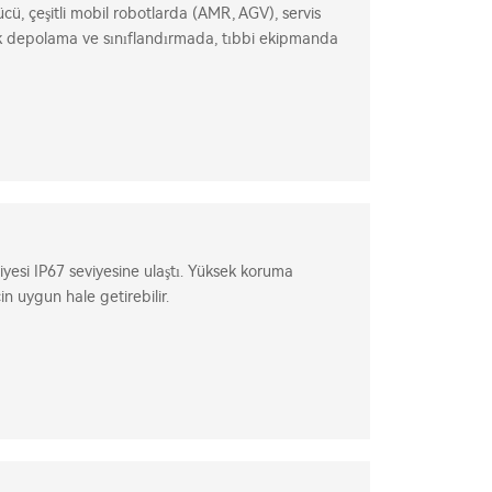
ücü, çeşitli mobil robotlarda (AMR, AGV), servis
stik depolama ve sınıflandırmada, tıbbi ekipmanda
lan tek eksenli/çift eksenli/çok eksenli motor
yesi IP67 seviyesine ulaştı. Yüksek koruma
in uygun hale getirebilir.