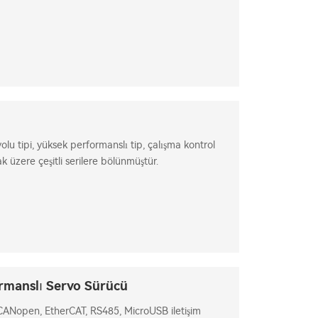
yolu tipi, yüksek performanslı tip, çalışma kontrol
ak üzere çeşitli serilere bölünmüştür.
rmanslı Servo Sürücü
. CANopen, EtherCAT, RS485, MicroUSB iletişim