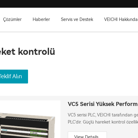
Çözümler
Haberler
Servis ve Destek
VEICHI Hakkında
ket kontrolü
Teklif Alın
VC5 Serisi Yüksek Perform
VC5 serisi PLC, VEICHI tarafından gel
PLC'dir. Güçlü hareket kontrol özellik
ve senkronizasyon süresi doğruluğu 
View Details