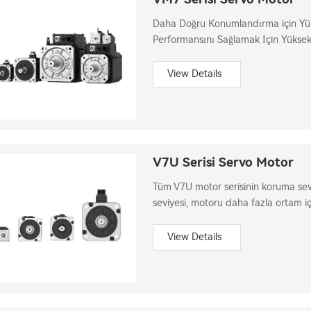
Daha Doğru Konumlandırma için Yük
Performansını Sağlamak İçin Yüksek
Performansını Artıracak Özel İç Tas
View Details
V7U Serisi Servo Motor
Tüm V7U motor serisinin koruma sevi
seviyesi, motoru daha fazla ortam iç
Sertifikalarına da sahiptir.
View Details