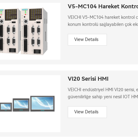
V5-MC104 Hareket Kontro
VEICHI V5-MC104 hareket kontrol cih
konum kontrolü sağlayabilen çok ek
arayüzüne sahiptir.
View Details
VI20 Serisi HMI
VEICHI endüstriyel HMI VI20 serisi,
güvenilirliğe sahip yeni nesil IOT HM
yaklaşımı ve daha iyi bir görünüm i
mevcuttur.
View Details