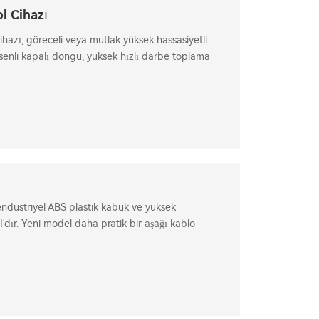
l Cihazı
azı, göreceli veya mutlak yüksek hassasiyetli
senli kapalı döngü, yüksek hızlı darbe toplama
 endüstriyel ABS plastik kabuk ve yüksek
I'dır. Yeni model daha pratik bir aşağı kablo
le geliyor. Daha yüksek çözünürlüklü modeller de