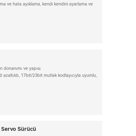
ama ve hata ayıklama, kendi kendini ayarlama ve
in donanımı ve yapısı
azaltıldı, 17bit/23bit mutlak kodlayıcıyla uyumlu,
hızlı dinamik yanıt.
m Servo Sürücü