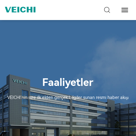
Toggl
Navig
Faaliyetler
VEICHI'nin size ilk elden gerçek bilgiler sunan resmi haber akışı