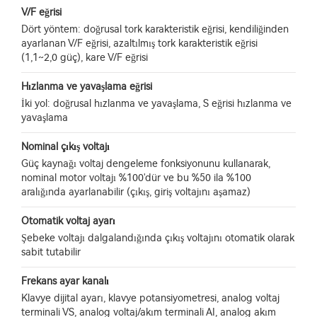
V/F eğrisi
Dört yöntem: doğrusal tork karakteristik eğrisi, kendiliğinden
ayarlanan V/F eğrisi, azaltılmış tork karakteristik eğrisi
(1,1~2,0 güç), kare V/F eğrisi
Hızlanma ve yavaşlama eğrisi
İki yol: doğrusal hızlanma ve yavaşlama, S eğrisi hızlanma ve
yavaşlama
Nominal çıkış voltajı
Güç kaynağı voltaj dengeleme fonksiyonunu kullanarak,
nominal motor voltajı %100'dür ve bu %50 ila %100
aralığında ayarlanabilir (çıkış, giriş voltajını aşamaz)
Otomatik voltaj ayarı
Şebeke voltajı dalgalandığında çıkış voltajını otomatik olarak
sabit tutabilir
Frekans ayar kanalı
Klavye dijital ayarı, klavye potansiyometresi, analog voltaj
terminali VS, analog voltaj/akım terminali AI, analog akım