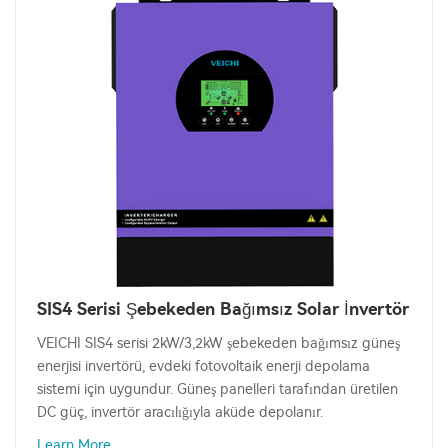
SIS4 Serisi Şebekeden Bağımsız Solar İnvertör
VEICHI SIS4 serisi 2kW/3,2kW şebekeden bağımsız güneş
enerjisi invertörü, evdeki fotovoltaik enerji depolama
sistemi için uygundur. Güneş panelleri tarafından üretilen
DC güç, invertör aracılığıyla aküde depolanır.
Learn More