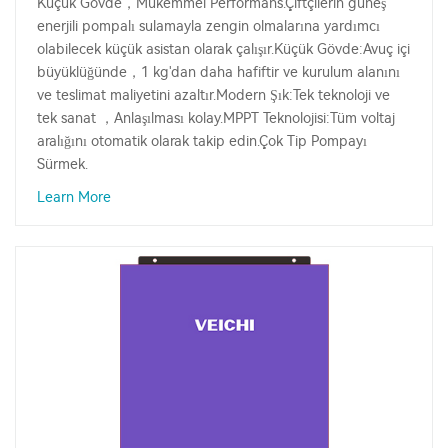
Küçük Gövde，Mükemmel Performans.Çiftçilerin güneş
enerjili pompalı sulamayla zengin olmalarına yardımcı
olabilecek küçük asistan olarak çalışır.Küçük Gövde:Avuç içi
büyüklüğünde，1 kg'dan daha hafiftir ve kurulum alanını
ve teslimat maliyetini azaltır.Modern Şık:Tek teknoloji ve
tek sanat ，Anlaşılması kolay.MPPT Teknolojisi:Tüm voltaj
aralığını otomatik olarak takip edin.Çok Tip Pompayı
Sürmek.
Learn More